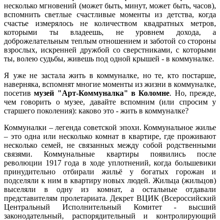
несколько мгновений (может быть, минут, может быть, часов),
вспомнить светлые счастливые моменты из детства, когда
счастье измерялось не количеством квадратных метров,
которыми ты владеешь, не уровнем дохода, а
доброжелательным теплым отношением и заботой со стороны
взрослых, искренней дружбой со сверстниками, с которыми
ты, волею судьбы, живешь под одной крышей - в коммуналке.
Я уже не застала жить в коммуналке, но те, кто постарше,
наверняка, вспомнят многие моменты из жизни в коммуналке,
посетив
музей "Арт-Коммуналка" в Коломне
. Но, прежде,
чем говорить о музее, давайте вспомним (или спросим у
старшего поколения): каково это - жить в коммуналке?
Коммуналки – легенда советской эпохи. Коммунальное жилье
– это одна или несколько комнат в квартире, где проживают
несколько семей, не связанных между собой родственными
связями. Коммунальные квартиры появились после
революции 1917 года в ходе уплотнений, когда большевики
принудительно отбирали жильё у богатых горожан и
подселяли к ним в квартиру новых людей. Жильца (жильцов)
выселяли в одну из комнат, а остальные отдавали
представителям пролетариата. Декрет ВЦИК (Всероссийский
Центральный Исполнительный Комитет - высший
законодательный, распорядительный и контролирующий