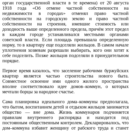
орган государственной власти в те времена) от 20 августа
1918 года «Об отмене частной собственности на
недвижимости в городах» отменял право частной
собственности на городскую землю и право частной
собственности на строения, имевшие стоимость или
доходность выше определенного предела, причём этот предел
в каждом городе устанавливался местными органами
советской власти. Если площадь превышала определенную
норму, то в квартиру еще подселяли жильцов. В самом начале
уплотнения хозяевам разрешали выбирать, кого они хотят к
себе подселить. Позже жильцов подселяли в принудительном
порядке.
Первое время казалось, что заселение рабочими буржуйских
квартир является частью строительства нового быта.
Совместное освоение ими одного жилого пространства
вполне соответствовало идее домов–коммун, о которых
мечтали борцы за народное счастье.
Сама планировка идеального дома–коммуны предполагала,
что бытом, воспитанием детей и отдыхом жильцов занимается
общество — вне дома. Жизнь коммунаров подчиняется
правилам внутреннего распорядка и находится под
постоянным общественным контролем. Декларировалось, что
дом–коммуна избавит женщину от рабского труда и станет