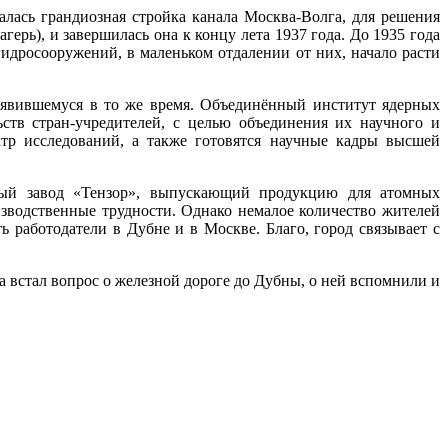
алась грандиозная стройка канала Москва-Волга, для решения
ь), и завершилась она к концу лета 1937 года. До 1935 года
идросооружений, в маленьком отдалении от них, начало расти
оявившемуся в то же время. Объединённый институт ядерных
ств стран-учредителей, с целью объединения их научного и
тр исследований, а также готовятся научные кадры высшей
рный завод «Тензор», выпускающий продукцию для атомных
изводственные трудности. Однако немалое количество жителей
 работодатели в Дубне и в Москве. Благо, город связывает с
 встал вопрос о железной дороге до Дубны, о ней вспомнили и