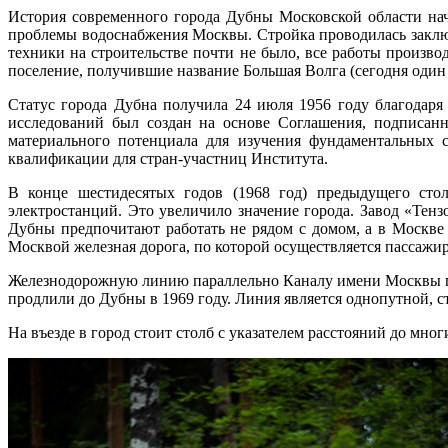
История современного города Дубны Московской области нача
проблемы водоснабжения Москвы. Стройка проводилась заключ
техники на строительстве почти не было, все работы произв
поселение, получившие название Большая Волга (сегодня один 
Статус города Дубна получила 24 июля 1956 году благодар
исследований был создан на основе Соглашения, подписанн
материального потенциала для изучения фундаментальных с
квалификации для стран-участниц Института.
В конце шестидесятых годов (1968 год) предыдущего сто
электростанций. Это увеличило значение города. Завод «Тен
Дубны предпочитают работать не рядом с домом, а в Москве 
Москвой железная дорога, по которой осуществляется пассажир
Железнодорожную линию параллельно Каналу имени Москвы пост
продлили до Дубны в 1969 году. Линия является однопутной, с
На въезде в город стоит столб с указателем расстояний до мног