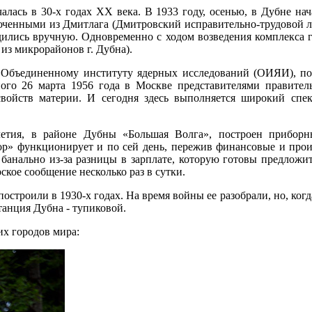
лась в 30-х годах XX века. В 1933 году, осенью, в Дубне нач
енными из Дмитлага (Дмитровский исправительно-трудовой лагер
одились вручную. Одновременно с ходом возведения комплекса г
из микрорайонов г. Дубна).
я Объединенному институту ядерных исследований (ОИЯИ), п
ого 26 марта 1956 года в Москве представителями правитель
войств материи. И сегодня здесь выполняется широкий спек
летия, в районе Дубны «Большая Волга», построен прибо
зор» функционирует и по сей день, пережив финансовые и про
банально из-за разницы в зарплате, которую готовы предложить
ское сообщение несколько раз в сутки.
роили в 1930-х годах. На время войны ее разобрали, но, когда
танция Дубна - тупиковой.
их городов мира: