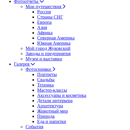
Фотоотчеты
Мои путешествия
Россия
Страны СНГ
Европа
Азия
Африка
Северная Америка
Южная Америка
Мой город Жуковский
Заводы и предприятия
Музеи и выставки
Галерея
Фотоснимки
Портреты
Свадьбы
Техника
Мастер-классы
Аксессуары и косметика
Детали интерьера
Архитектура
Животный мир
Природа
Еда и напитки
События