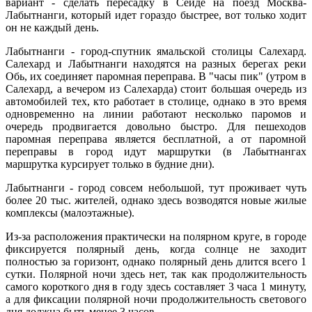
вариант - сделать пересадку в Сейде на поезд Москва-
Лабытнанги, который идет гораздо быстрее, вот только ходит
он не каждый день.
Лабытнанги - город-спутник ямальской столицы Салехард.
Салехард и Лабытнанги находятся на разных берегах реки
Обь, их соединяет паромная переправа. В "часы пик" (утром в
Салехард, а вечером из Салехарда) стоит большая очередь из
автомобилей тех, кто работает в столице, однако в это время
одновременно на линии работают несколько паромов и
очередь продвигается довольно быстро. Для пешеходов
паромная переправа является бесплатной, а от паромной
переправы в город идут маршрутки (в Лабытнангах
маршрутка курсирует только в будние дни).
Лабытнанги - город совсем небольшой, тут проживает чуть
более 20 тыс. жителей, однако здесь возводятся новые жилые
комплексы (малоэтажные).
Из-за расположения практически на полярном круге, в городе
фиксируется полярный день, когда солнце не заходит
полностью за горизонт, однако полярный день длится всего 1
сутки. Полярной ночи здесь нет, так как продолжительность
самого короткого дня в году здесь составляет 3 часа 1 минуту,
а для фиксации полярной ночи продолжительность светового
дня должна быть менее 3 часов.