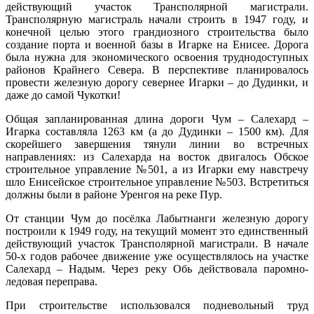
действующий участок Трансполярной магистрали.
Трансполярную магистраль начали строить в 1947 году, и
конечной целью этого грандиозного строительства было
создание порта и военной базы в Игарке на Енисее. Дорога
была нужна для экономического освоения труднодоступных
районов Крайнего Севера. В перспективе планировалось
провести железную дорогу севернее Игарки – до Дудинки, и
даже до самой Чукотки!
Общая запланированная длина дороги Чум – Салехард –
Игарка составляла 1263 км (а до Дудинки – 1500 км). Для
скорейшего завершения тянули линии во встречных
направлениях: из Салехарда на восток двигалось Обское
строительное управление №501, а из Игарки ему навстречу
шло Енисейское строительное управление №503. Встретиться
должны были в районе Уренгоя на реке Пур.
От станции Чум до посёлка Лабытнанги железную дорогу
построили к 1949 году, на текущий момент это единственный
действующий участок Трансполярной магистрали. В начале
50-х годов рабочее движение уже осуществлялось на участке
Салехард – Надым. Через реку Обь действовала паромно-
ледовая переправа.
При строительстве использовался подневольный труд