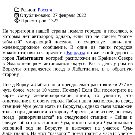
Регион:
Россия
Опубликовано: 27 февраля 2022
Просмотров: 1322
На территории нашей страны немало городов и поселков, к
которым нет автодорог, однако, если это не совсем "богом
забытый" умирающий поселок, то существует авиа- или
железнодорожное сообщение. В один из таких городков
можно отправиться прямо из
Воркуты
по железной дороге -
город
Лабытнанги
, который расположен на Крайнем Севере
в Ямало-ненецком автономном округе. Раз в день утром из
Воркуты отправляется поезд в Лабытнанги, и в обратную
сторону.
Поезд Воркута-Лабытнанги преодолевает расстояние в 277 км
чуть более, чем за 10 часов. Почему? Если Вы посмотрите на
карте схему железнодорожной линии, то увидите, что
ответвление в сторону города Лабытнанги расположено перед
станцией Чум (если ехать из Воркуты), однако съезд возможен
только при движении в сторону Воркуты, а не из нее, поэтому
поезд "разворачивается" на следующей станции - Сейда и
следует обратно к станции Чум, после станции Чум покидает
основной ход на Воркуту и выезжает на участок Чум-
Лабытнанги. На этот "разворот" поезд тратит 2 часа (с учетом