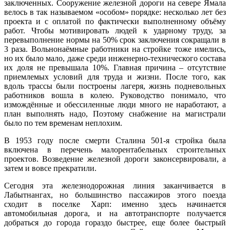
заключенных. Сооружение железной дороги на севере Ямала
велось в так называемом «особом» порядке: несколько лет без
проекта и с оплатой по фактически выполненному объёму
работ. Чтобы мотивировать людей к ударному труду, за
перевыполнение нормы на 50% срок заключения сокращали в
3 раза. Вольнонаёмные работники на стройке тоже имелись,
но их было мало, даже среди инженерно-технического состава
их доля не превышала 10%. Главная причина – отсутствие
приемлемых условий для труда и жизни. После того, как
вдоль трассы были построены лагеря, жизнь подневольных
работников вошла в колею. Руководство понимало, что
измождённые и обессиленные люди много не наработают, а
план выполнять надо, Поэтому снабжение на магистрали
было по тем временам неплохим.
В 1953 году после смерти Сталина 501-я стройка была
включена в перечень малорентабельных строительных
проектов. Возведение железной дороги законсервировали, а
затем и вовсе прекратили.
Сегодня эта железнодорожная линия заканчивается в
Лабытнангах, но большинство пассажиров этого поезда
сходит в поселке Харп: именно здесь начинается
автомобильная дорога, и на автотранспорте получается
добраться до города гораздо быстрее, еще более быстрый