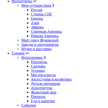
Фотоотчеты
Мои путешествия
Россия
Страны СНГ
Европа
Азия
Африка
Северная Америка
Южная Америка
Мой город Жуковский
Заводы и предприятия
Музеи и выставки
Галерея
Фотоснимки
Портреты
Свадьбы
Техника
Мастер-классы
Аксессуары и косметика
Детали интерьера
Архитектура
Животный мир
Природа
Еда и напитки
События