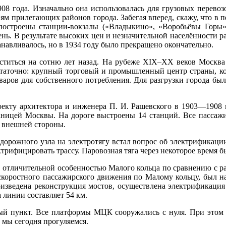
 1908 года. Изначально она использовалась для грузовых пере
м прилегающих районов города. Забегая вперед, скажу, что в 
построены станции-вокзалы («Владыкино», «Воробьёвы Горы»
 день. В результате высоких цен и незначительной населённости 
анавливалось, но в 1934 году было прекращено окончательно.
ститься на сотню лет назад. На рубеже XIX–XX веков Москва 
статочно: крупный торговый и промышленный центр страны, кот
оваров для собственного потребления. Для разгрузки города б
екту архитектора и инженера П. И. Рашевского в 1903—1908 г
раницей Москвы. На дороге выстроены 14 станций. Все пассажи
с внешней стороны.
орожного узла на электротягу встал вопрос об электрификации
трифицировать трассу. Паровозная тяга через некоторое время б
а, отличительной особенностью Малого кольца по сравнению с 
скоростного пассажирского движения по Малому кольцу, был нач
оизведена реконструкция мостов, осуществлена электрификация
линии составляет 54 км.
й пункт. Все платформы МЦК сооружались с нуля. При этом 
 мы сегодня прогуляемся.