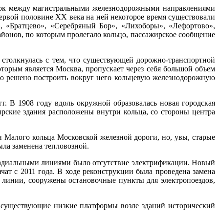
возок между магистральными железнодорожными направлениями
первой половине XX века на ней некоторое время существовали
, «Братцево», «Серебряный Бор», «Лихоборы», «Лефортово»,
районов, по которым пролегало кольцо, пассажирское сообщение
столкнулась с тем, что существующей дорожно-транспортной
орым является Москва, пропускает через себя большой объем
ыло решено построить вокруг него кольцевую железнодорожную
г. В 1908 году вдоль окружной образовалась новая городская
рские здания расположены внутри кольца, со стороны центра
 Малого кольца Московской железной дороги, но, увы, старые
ыла заменена тепловозной.
радиальными линиями было отсутствие электрификации. Новый
ат с 2011 года. В ходе реконструкции была проведена замена
 линии, сооружены остановочные пункты для электропоездов,
существующие низкие платформы возле зданий исторический