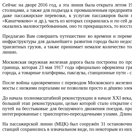
Сейчас на дворе 2016 год, а эта линия была открыта летом
столицами, а также для подъезда к промышленным предприятия
даже пассажирские перевозки, к услугам пассажиров были 
«Канатчиково» и др.), часть из которых сохранилась и по сей
оказались маловостребованным, оно то прекращалось, то восст
Предлагаю Вам совершить путешествие во времени и переме
инфраструктуры для дальнейшего развития города было недо
транзитных грузов, а также принимает немалое количество т
линию.
Московская окружная железная дорога была построена по про
граница, которая 23 мая 1917 года официально оформлена г
города, а товарные платформы, пакгаузы, станционные пути - 
После войны одновременно с переводом Московского железнод
мосты с низкими порталами не позволяли просто и дёшево элек
До начала полномасштабной реконструкции в начале XXI век
большой этап реконструкции, целью которой стало открытие 
путей на бесстыковые для бесшумного движения поездов, пр
интегрированные с транспортно-пересадочными узлами. Длина 
На пассажирской линии (МЦК) был сооружён 31 остановочны
станций сохранились в изначальном виде, по некоторым из них