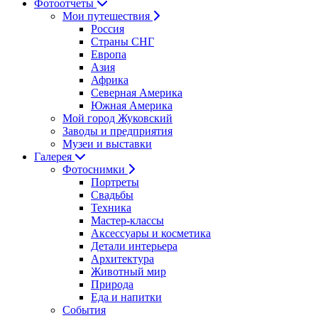
Фотоотчеты
Мои путешествия
Россия
Страны СНГ
Европа
Азия
Африка
Северная Америка
Южная Америка
Мой город Жуковский
Заводы и предприятия
Музеи и выставки
Галерея
Фотоснимки
Портреты
Свадьбы
Техника
Мастер-классы
Аксессуары и косметика
Детали интерьера
Архитектура
Животный мир
Природа
Еда и напитки
События