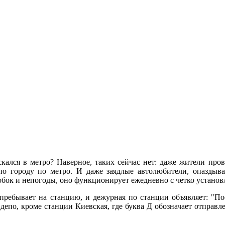
ускался в метро? Наверное, таких сейчас нет: даже жители пр
по городу по метро. И даже заядлые автолюбители, опаздыва
 пробок и непогоды, оно функционирует ежедневно с четко уста
д пребывает на станцию, и дежурная по станции объявляет: "По
 депо, кроме станции Киевская, где буква Д обозначает отправл