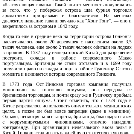
«благоухающая гавань». Такой эпитет местность получила из-
за того, что у побережья острова шла бурная торговля
ароматными приправами и благовониями. На местных
диалектах название гавани звучало как "Хонг Гонг", — оно и
закрепилось за островом в 1842 году.
Когда-то еще в средние века на территории острова Гонконга
насчитывалось около 20 деревушек с населением около 3,5
тысяч человека, еще около 2 тысяч человек обитали на лодках
в проливе. В 1537 году императорский Китай дал разрешение
построить склады в районе современного Макао
португальцам. Британцы не стали отставать и в 1699 году
получили право на склады и порт в районе Гуанчжоу. С этого
момента и начинается история современного Гонконга.
В 1773 года Ост-Индская торговая компания получила
монополию на торговлю опиумом, она передала ее
британским торговцам, и почти сразу же в Гуанчжоу прибыла
первая партия опиума. Стоит отметить, что с 1729 года в
Китае разрешалось использовать опиум только в медицинских
целях, а позже он был вовсе запрещен (даже в медицине).
Однако, несмотря на все запреты, британцы, благодаря связям
с коррумпируемыми чиновниками, отлично наладили
контрабанду. При организации нелегального ввоза зелья в
Китай, Гонконг стал играть важнейшую стратегическую роль.