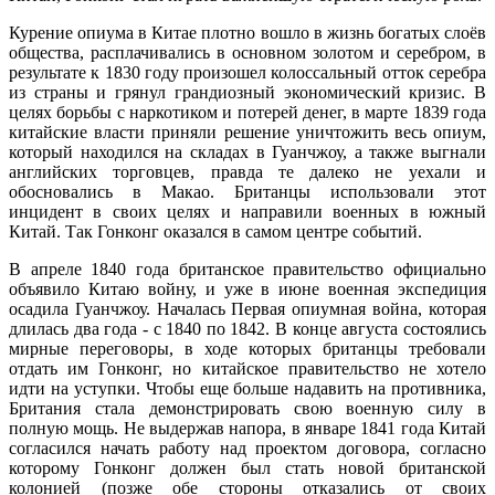
Курение опиума в Китае плотно вошло в жизнь богатых слоёв
общества, расплачивались в основном золотом и серебром, в
результате к 1830 году произошел колоссальный отток серебра
из страны и грянул грандиозный экономический кризис. В
целях борьбы с наркотиком и потерей денег, в марте 1839 года
китайские власти приняли решение уничтожить весь опиум,
который находился на складах в Гуанчжоу, а также выгнали
английских торговцев, правда те далеко не уехали и
обосновались в Макао. Британцы использовали этот
инцидент в своих целях и направили военных в южный
Китай. Так Гонконг оказался в самом центре событий.
В апреле 1840 года британское правительство официально
объявило Китаю войну, и уже в июне военная экспедиция
осадила Гуанчжоу. Началась Первая опиумная война, которая
длилась два года - с 1840 по 1842. В конце августа состоялись
мирные переговоры, в ходе которых британцы требовали
отдать им Гонконг, но китайское правительство не хотело
идти на уступки. Чтобы еще больше надавить на противника,
Британия стала демонстрировать свою военную силу в
полную мощь. Не выдержав напора, в январе 1841 года Китай
согласился начать работу над проектом договора, согласно
которому Гонконг должен был стать новой британской
колонией (позже обе стороны отказались от своих