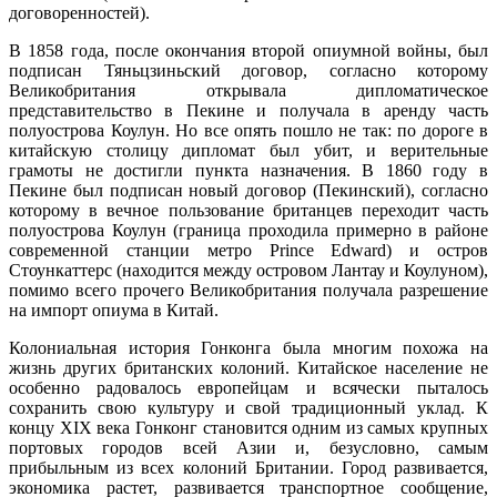
договоренностей).
В 1858 года, после окончания второй опиумной войны, был
подписан Тяньцзиньский договор, согласно которому
Великобритания открывала дипломатическое
представительство в Пекине и получала в аренду часть
полуострова Коулун. Но все опять пошло не так: по дороге в
китайскую столицу дипломат был убит, и верительные
грамоты не достигли пункта назначения. В 1860 году в
Пекине был подписан новый договор (Пекинский), согласно
которому в вечное пользование британцев переходит часть
полуострова Коулун (граница проходила примерно в районе
современной станции метро Prince Edward) и остров
Стоункаттерс (находится между островом Лантау и Коулуном),
помимо всего прочего Великобритания получала разрешение
на импорт опиума в Китай.
Колониальная история Гонконга была многим похожа на
жизнь других британских колоний. Китайское население не
особенно радовалось европейцам и всячески пыталось
сохранить свою культуру и свой традиционный уклад. К
концу XIX века Гонконг становится одним из самых крупных
портовых городов всей Азии и, безусловно, самым
прибыльным из всех колоний Британии. Город развивается,
экономика растет, развивается транспортное сообщение,