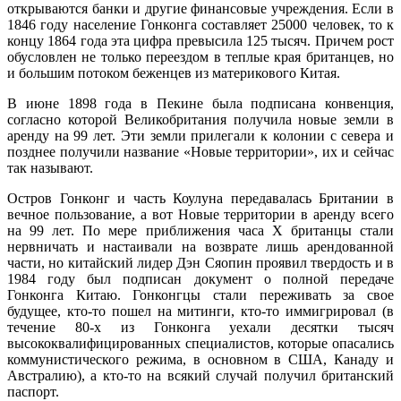
открываются банки и другие финансовые учреждения. Если в
1846 году население Гонконга составляет 25000 человек, то к
концу 1864 года эта цифра превысила 125 тысяч. Причем рост
обусловлен не только переездом в теплые края британцев, но
и большим потоком беженцев из материкового Китая.
В июне 1898 года в Пекине была подписана конвенция,
согласно которой Великобритания получила новые земли в
аренду на 99 лет. Эти земли прилегали к колонии с севера и
позднее получили название «Новые территории», их и сейчас
так называют.
Остров Гонконг и часть Коулуна передавалась Британии в
вечное пользование, а вот Новые территории в аренду всего
на 99 лет. По мере приближения часа Х британцы стали
нервничать и настаивали на возврате лишь арендованной
части, но китайский лидер Дэн Сяопин проявил твердость и в
1984 году был подписан документ о полной передаче
Гонконга Китаю. Гонконгцы стали переживать за свое
будущее, кто-то пошел на митинги, кто-то иммигрировал (в
течение 80-х из Гонконга уехали десятки тысяч
высококвалифицированных специалистов, которые опасались
коммунистического режима, в основном в США, Канаду и
Австралию), а кто-то на всякий случай получил британский
паспорт.