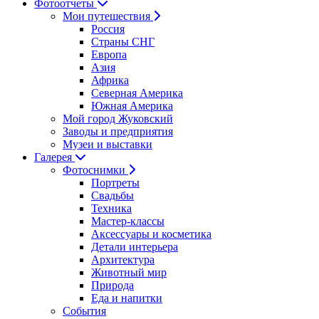
Фотоотчеты
Мои путешествия
Россия
Страны СНГ
Европа
Азия
Африка
Северная Америка
Южная Америка
Мой город Жуковский
Заводы и предприятия
Музеи и выставки
Галерея
Фотоснимки
Портреты
Свадьбы
Техника
Мастер-классы
Аксессуары и косметика
Детали интерьера
Архитектура
Животный мир
Природа
Еда и напитки
События