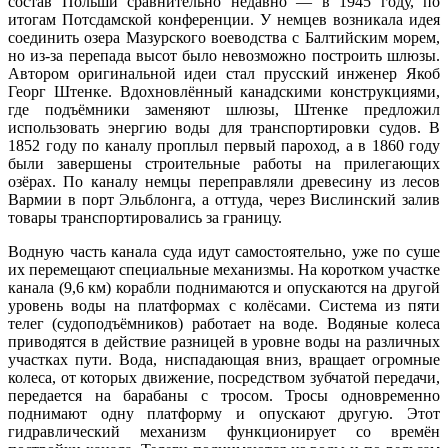
состав Польши сравнительно недавно — в 1945 году, по
итогам Потсдамской конференции. У немцев возникала идея
соединить озера Мазурского воеводства с Балтийским морем,
но из-за перепада высот было невозможно построить шлюзы.
Автором оригинальной идеи стал прусский инженер Якоб
Георг Штенке. Вдохновлённый канадскими конструкциями,
где подъёмники заменяют шлюзы, Штенке предложил
использовать энергию воды для транспортировки судов. В
1852 году по каналу проплыл первый пароход, а в 1860 году
были завершены строительные работы на прилегающих
озёрах. По каналу немцы переправляли древесину из лесов
Вармии в порт Эльблонга, а оттуда, через Вислинский залив
товары транспортировались за границу.
Водную часть канала суда идут самостоятельно, уже по суше
их перемещают специальные механизмы. На коротком участке
канала (9,6 км) корабли поднимаются и опускаются на другой
уровень воды на платформах с колёсами. Система из пяти
телег (судоподъёмников) работает на воде. Водяные колеса
приводятся в действие разницей в уровне воды на различных
участках пути. Вода, ниспадающая вниз, вращает огромные
колеса, от которых движение, посредством зубчатой передачи,
передается на барабаны с тросом. Тросы одновременно
поднимают одну платформу и опускают другую. Этот
гидравлический механизм функционирует со времён