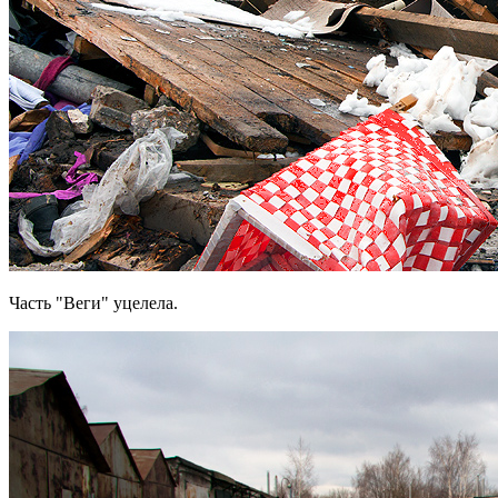
Часть "Веги" уцелела.