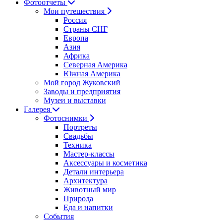
Фотоотчеты
Мои путешествия
Россия
Страны СНГ
Европа
Азия
Африка
Северная Америка
Южная Америка
Мой город Жуковский
Заводы и предприятия
Музеи и выставки
Галерея
Фотоснимки
Портреты
Свадьбы
Техника
Мастер-классы
Аксессуары и косметика
Детали интерьера
Архитектура
Животный мир
Природа
Еда и напитки
События