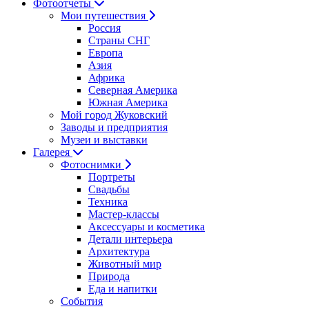
Фотоотчеты
Мои путешествия
Россия
Страны СНГ
Европа
Азия
Африка
Северная Америка
Южная Америка
Мой город Жуковский
Заводы и предприятия
Музеи и выставки
Галерея
Фотоснимки
Портреты
Свадьбы
Техника
Мастер-классы
Аксессуары и косметика
Детали интерьера
Архитектура
Животный мир
Природа
Еда и напитки
События