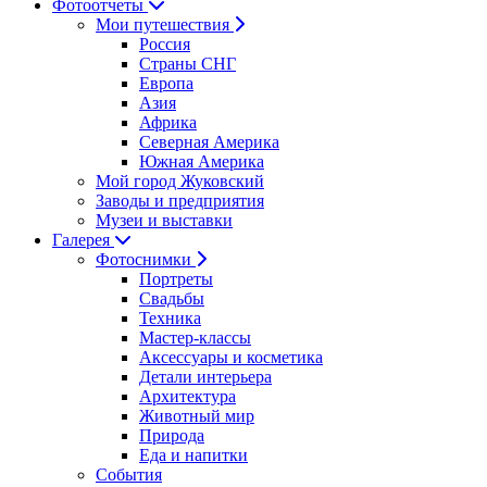
Фотоотчеты
Мои путешествия
Россия
Страны СНГ
Европа
Азия
Африка
Северная Америка
Южная Америка
Мой город Жуковский
Заводы и предприятия
Музеи и выставки
Галерея
Фотоснимки
Портреты
Свадьбы
Техника
Мастер-классы
Аксессуары и косметика
Детали интерьера
Архитектура
Животный мир
Природа
Еда и напитки
События