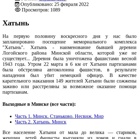
Опубликовано: 25 февраля 2022
Просмотров: 1089
Хатынь
На первую половину воскресного дня у нас было
запланировано посещение мемориального комплекса
"Хатынь". Хатынь - наименование бывшей деревни
Логойского района Минской области, которой уже не
существует... Деревня была уничтожена фашистами весной
1943 года. Утром 22 марта в 6 км от Хатыни партизанами
была обстреляна автоколонна фашистов, в результате
нападения был убит немецкий офицер. В качестве
карательного наказания 149 жителей Хатыни были сожжены
заживо или расстреляны за возможное оказание помощи
партизанам.
Выходные в Минске (все части):
Часть 1. Минск. Станьково. Несвиж. Мир
Часть 2. Хатынь. Минск
Все население Хатыни от мала до велика — стариков,
женщин, детей фашисты выгоняли из домов и гнали в