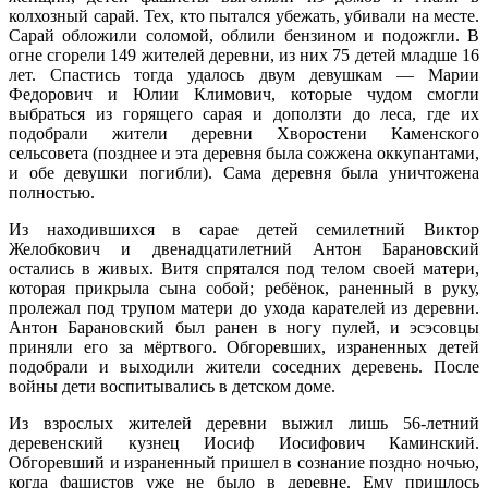
колхозный сарай. Тех, кто пытался убежать, убивали на месте.
Сарай обложили соломой, облили бензином и подожгли. В
огне сгорели 149 жителей деревни, из них 75 детей младше 16
лет. Спастись тогда удалось двум девушкам — Марии
Федорович и Юлии Климович, которые чудом смогли
выбраться из горящего сарая и доползти до леса, где их
подобрали жители деревни Хворостени Каменского
сельсовета (позднее и эта деревня была сожжена оккупантами,
и обе девушки погибли). Сама деревня была уничтожена
полностью.
Из находившихся в сарае детей семилетний Виктор
Желобкович и двенадцатилетний Антон Барановский
остались в живых. Витя спрятался под телом своей матери,
которая прикрыла сына собой; ребёнок, раненный в руку,
пролежал под трупом матери до ухода карателей из деревни.
Антон Барановский был ранен в ногу пулей, и эсэсовцы
приняли его за мёртвого. Обгоревших, израненных детей
подобрали и выходили жители соседних деревень. После
войны дети воспитывались в детском доме.
Из взрослых жителей деревни выжил лишь 56-летний
деревенский кузнец Иосиф Иосифович Каминский.
Обгоревший и израненный пришел в сознание поздно ночью,
когда фашистов уже не было в деревне. Ему пришлось