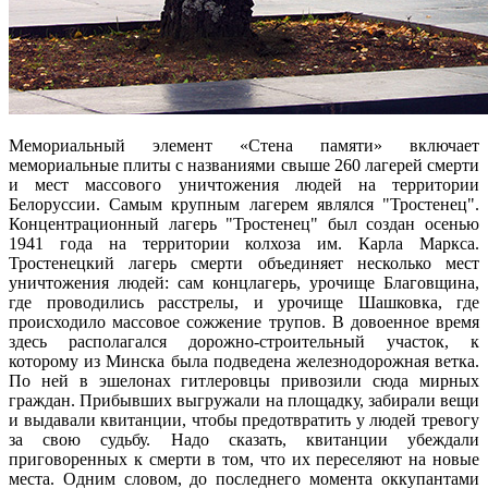
Мемориальный элемент «Стена памяти» включает
мемориальные плиты с названиями свыше 260 лагерей смерти
и мест массового уничтожения людей на территории
Белоруссии. Самым крупным лагерем являлся "Тростенец".
Концентрационный лагерь "Тростенец" был создан осенью
1941 года на территории колхоза им. Карла Маркса.
Тростенецкий лагерь смерти объединяет несколько мест
уничтожения людей: сам концлагерь, урочище Благовщина,
где проводились расстрелы, и урочище Шашковка, где
происходило массовое сожжение трупов. В довоенное время
здесь располагался дорожно-строительный участок, к
которому из Минска была подведена железнодорожная ветка.
По ней в эшелонах гитлеровцы привозили сюда мирных
граждан. Прибывших выгружали на площадку, забирали вещи
и выдавали квитанции, чтобы предотвратить у людей тревогу
за свою судьбу. Надо сказать, квитанции убеждали
приговоренных к смерти в том, что их переселяют на новые
места. Одним словом, до последнего момента оккупантами