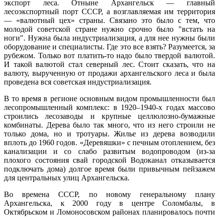
экспорт леса. Отныне Архангельск — главный
лесоэкспортный порт СССР, а возглавляемая им территория
— «валютный цех» страны. Связано это было с тем, что
молодой советской стране нужно срочно было "встать на
ноги". Нужна была индустриализация, а для нее нужны были
оборудование и специалисты. Где это все взять? Разумеется, за
рубежом. Только вот платить-то надо было твердой валютой.
И такой валютой стал северный лес. Стоит сказать, что на
валюту, вырученную от продажи архангельского леса и была
проведена вся советская индустриализация.
В то время в регионе основным видом промышленности был
лесопромышленный комплекс: в 1920–1940-х годах массово
строились лесозаводы и крупные целлюлозно-бумажные
комбинаты. Дерева было так много, что из него строили не
только дома, но и тротуары. Жилье из дерева возводили
вплоть до 1960 годов. «Деревяшки» с печным отоплением, без
канализации и со слабо развитым водопроводом (из-за
плохого состояния свай городской Водоканал отказывается
подключать дома) долгое время были привычным пейзажем
для центральных улиц Архангельска.
Во времена СССР, по новому генеральному плану
Архангельска, к 2000 году в центре Соломбалы, в
Октябрьском и Ломоносовском районах планировалось почти