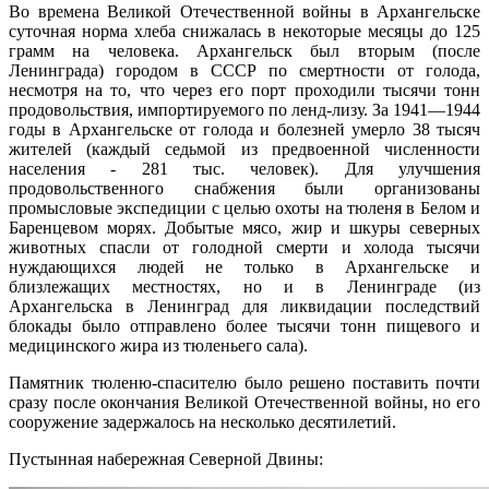
Во времена Великой Отечественной войны в Архангельске
суточная норма хлеба снижалась в некоторые месяцы до 125
грамм на человека. Архангельск был вторым (после
Ленинграда) городом в СССР по смертности от голода,
несмотря на то, что через его порт проходили тысячи тонн
продовольствия, импортируемого по ленд-лизу. За 1941—1944
годы в Архангельске от голода и болезней умерло 38 тысяч
жителей (каждый седьмой из предвоенной численности
населения - 281 тыс. человек). Для улучшения
продовольственного снабжения были организованы
промысловые экспедиции с целью охоты на тюленя в Белом и
Баренцевом морях. Добытые мясо, жир и шкуры северных
животных спасли от голодной смерти и холода тысячи
нуждающихся людей не только в Архангельске и
близлежащих местностях, но и в Ленинграде (из
Архангельска в Ленинград для ликвидации последствий
блокады было отправлено более тысячи тонн пищевого и
медицинского жира из тюленьего сала).
Памятник тюленю-спасителю было решено поставить почти
сразу после окончания Великой Отечественной войны, но его
сооружение задержалось на несколько десятилетий.
Пустынная набережная Северной Двины: