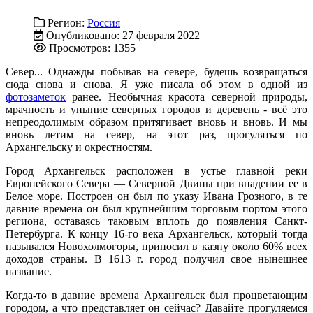
Регион:
Россия
Опубликовано: 27 февраля 2022
Просмотров: 1355
Север... Однажды побывав на севере, будешь возвращаться
сюда снова и снова. Я уже писала об этом в одной из
фотозаметок
ранее. Необычная красота северной природы,
мрачность и уныние северных городов и деревень - всё это
непреодолимым образом притягивает вновь и вновь. И мы
вновь летим на север, на этот раз, прогуляться по
Архангельску и окрестностям.
Город Архангельск расположен в устье главной реки
Европейского Севера — Северной Двины при впадении ее в
Белое море. Построен он был по указу Ивана Грозного, в те
давние времена он был крупнейшим торговым портом этого
региона, оставаясь таковым вплоть до появления Санкт-
Петербурга. К концу 16-го века Архангельск, который тогда
назывался Новохолмогоры, приносил в казну около 60% всех
доходов страны. В 1613 г. город получил свое нынешнее
название.
Когда-то в давние времена Архангельск был процветающим
городом, а что представляет он сейчас? Давайте прогуляемся