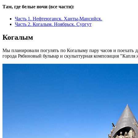
Там, где белые ночи (все части):
Часть 1. Нефтеюганск. Ханты-Мансийск.
Часть 2. Когалым. Ноябрьск. Сургут
Когалым
Мы планировали погулять по Когалыму пару часов и поехать да
города Рябиновый бульвар и скульптурная композиция "Капля 