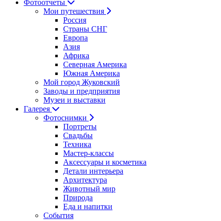
Фотоотчеты
Мои путешествия
Россия
Страны СНГ
Европа
Азия
Африка
Северная Америка
Южная Америка
Мой город Жуковский
Заводы и предприятия
Музеи и выставки
Галерея
Фотоснимки
Портреты
Свадьбы
Техника
Мастер-классы
Аксессуары и косметика
Детали интерьера
Архитектура
Животный мир
Природа
Еда и напитки
События