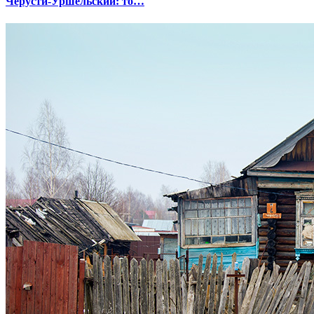
Черусти-Уршельский: то…