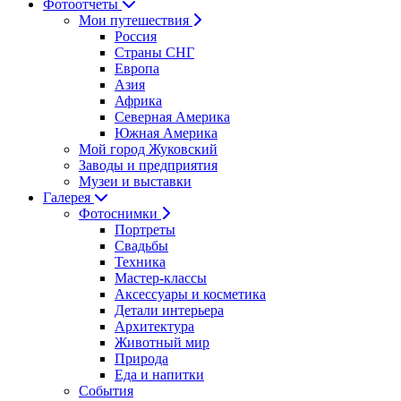
Фотоотчеты
Мои путешествия
Россия
Страны СНГ
Европа
Азия
Африка
Северная Америка
Южная Америка
Мой город Жуковский
Заводы и предприятия
Музеи и выставки
Галерея
Фотоснимки
Портреты
Свадьбы
Техника
Мастер-классы
Аксессуары и косметика
Детали интерьера
Архитектура
Животный мир
Природа
Еда и напитки
События