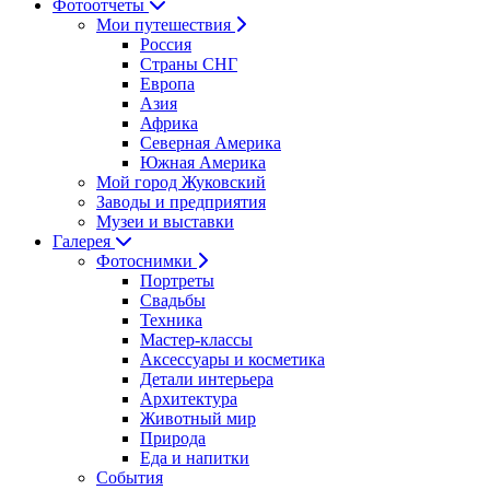
Фотоотчеты
Мои путешествия
Россия
Страны СНГ
Европа
Азия
Африка
Северная Америка
Южная Америка
Мой город Жуковский
Заводы и предприятия
Музеи и выставки
Галерея
Фотоснимки
Портреты
Свадьбы
Техника
Мастер-классы
Аксессуары и косметика
Детали интерьера
Архитектура
Животный мир
Природа
Еда и напитки
События