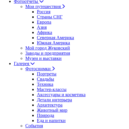
Фотоотчеты
Мои путешествия
Россия
Страны СНГ
Европа
Азия
Африка
Северная Америка
Южная Америка
Мой город Жуковский
Заводы и предприятия
Музеи и выставки
Галерея
Фотоснимки
Портреты
Свадьбы
Техника
Мастер-классы
Аксессуары и косметика
Детали интерьера
Архитектура
Животный мир
Природа
Еда и напитки
События