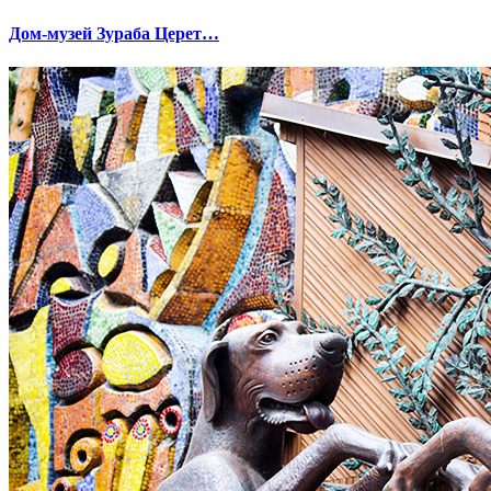
Дом-музей Зураба Церет…