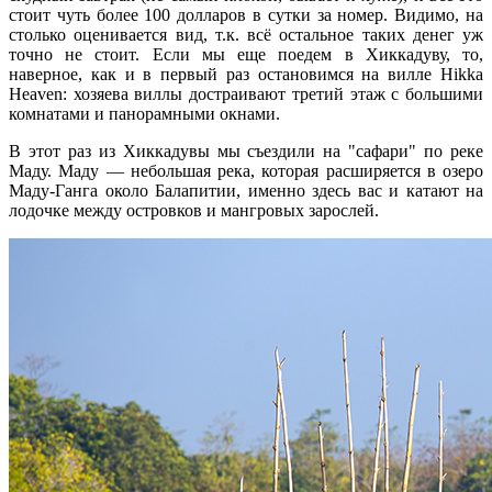
стоит чуть более 100 долларов в сутки за номер. Видимо, на
столько оценивается вид, т.к. всё остальное таких денег уж
точно не стоит. Если мы еще поедем в Хиккадуву, то,
наверное, как и в первый раз остановимся на вилле Hikka
Heaven: хозяева виллы достраивают третий этаж с большими
комнатами и панорамными окнами.
В этот раз из Хиккадувы мы съездили на "сафари" по реке
Маду. Маду — небольшая река, которая расширяется в озеро
Маду-Ганга около Балапитии, именно здесь вас и катают на
лодочке между островков и мангровых зарослей.