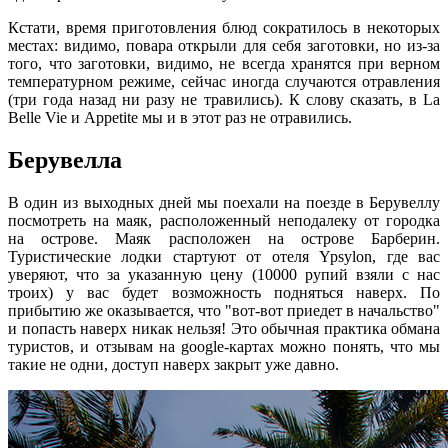
Кстати, время приготовления блюд сократилось в некоторых
местах: видимо, повара открыли для себя заготовки, но из-за
того, что заготовки, видимо, не всегда хранятся при верном
температурном режиме, сейчас иногда случаются отравления
(три года назад ни разу не травились). К слову сказать, в La
Belle Vie и Appetite мы и в этот раз не отравились.
Берувелла
В один из выходных дней мы поехали на поезде в Берувеллу
посмотреть на маяк, расположенный неподалеку от городка
на острове. Маяк расположен на острове Барберин.
Туристические лодки стартуют от отеля Ypsylon, где вас
уверяют, что за указанную цену (10000 рупий взяли с нас
троих) у вас будет возможность подняться наверх. По
прибытию же оказывается, что "вот-вот приедет в начальство"
и попасть наверх никак нельзя! Это обычная практика обмана
туристов, и отзывам на google-картах можно понять, что мы
такие не одни, доступ наверх закрыт уже давно.