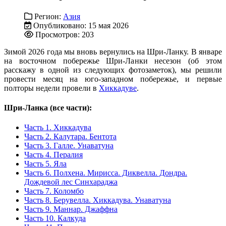
Регион:
Азия
Опубликовано: 15 мая 2026
Просмотров: 203
Зимой 2026 года мы вновь вернулись на Шри-Ланку. В январе
на восточном побережье Шри-Ланки несезон (об этом
расскажу в одной из следующих фотозаметок), мы решили
провести месяц на юго-западном побережье, и первые
полторы недели провели в
Хиккадуве
.
Шри-Ланка (все части):
Часть 1. Хиккадува
Часть 2. Калутара. Бентота
Часть 3. Галле. Унаватуна
Часть 4. Пералия
Часть 5. Яла
Часть 6. Полхена. Мирисса. Диквелла. Дондра.
Дождевой лес Синхараджа
Часть 7. Коломбо
Часть 8. Берувелла. Хиккадува. Унаватуна
Часть 9. Маннар. Джаффна
Часть 10. Калкуда