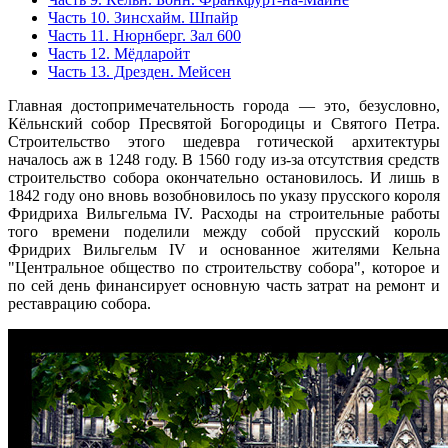
Часть 10. Зинсхайм. Шпайр
Часть 11. Нюрнберг. Зал 600
Часть 12. Мёдларойт
Часть 13. Дрезден. Мейсен
Главная достопримечательность города — это, безусловно,
Кёльнский собор Пресвятой Богородицы и Святого Петра.
Строительство этого шедевра готической архитектуры
началось аж в 1248 году. В 1560 году из-за отсутствия средств
строительство собора окончательно остановилось. И лишь в
1842 году оно вновь возобновилось по указу прусского короля
Фридриха Вильгельма IV. Расходы на строительные работы
того времени поделили между собой прусский король
Фридрих Вильгельм IV и основанное жителями Кельна
"Центральное общество по строительству собора", которое и
по сей день финансирует основную часть затрат на ремонт и
реставрацию собора.