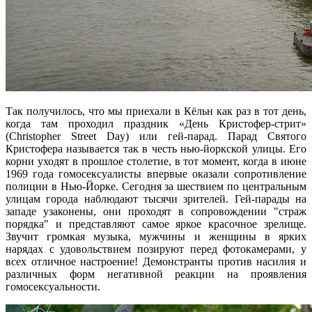
Так получилось, что мы приехали в Кёльн как раз в тот день,
когда там проходил праздник «День Кристофер-стрит»
(Christopher Street Day) или гей-парад. Парад Святого
Кристофера называется так в честь нью-йоркской улицы. Его
корни уходят в прошлое столетие, в тот момент, когда в июне
1969 года гомосексуалисты впервые оказали сопротивление
полиции в Нью-Йорке. Сегодня за шествием по центральным
улицам города наблюдают тысячи зрителей. Гей-парады на
западе узаконены, они проходят в сопровождении "страж
порядка" и представляют самое яркое красочное зрелище.
Звучит громкая музыка, мужчины и женщины в ярких
нарядах с удовольствием позируют перед фотокамерами, у
всех отличное настроение! Демонстранты против насилия и
различных форм негативной реакции на проявления
гомосексуальности.