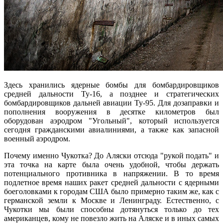
Здесь хранились ядерные бомбы для бомбардировщиков
средней дальности Ту-16, а позднее и стратегических
бомбардировщиков дальней авиации Ту-95. Для дозаправки и
пополнения вооружения в десятке километров был
оборудован аэродром "Угольный", который используется
сегодня гражданскими авиалиниями, а также как запасной
военный аэродром.
Почему именно Чукотка? До Аляски отсюда "рукой подать" и
эта точка на карте была очень удобной, чтобы держать
потенциального противника в напряжении. В то время
подлетное время наших ракет средней дальности с ядерными
боеголовками к городам США было примерно таким же, как с
германской земли к Москве и Ленинграду. Естественно, с
Чукотки мы были способны дотянуться только до тех
американцев, кому не повезло жить на Аляске и в иных самых