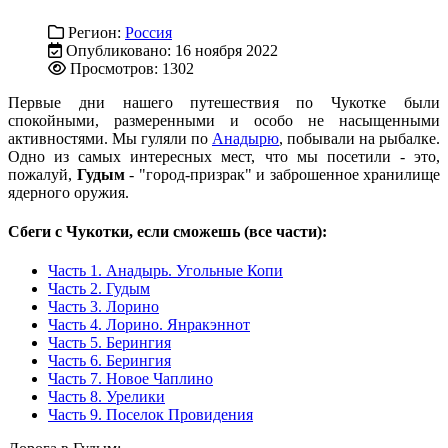
Регион:
Россия
Опубликовано: 16 ноября 2022
Просмотров: 1302
Первые дни нашего путешествия по Чукотке были
спокойными, размеренными и особо не насыщенными
активностями. Мы гуляли по
Анадырю
, побывали на рыбалке.
Одно из самых интересных мест, что мы посетили - это,
пожалуй,
Гудым
- "город-призрак" и заброшенное хранилище
ядерного оружия.
Сбеги с Чукотки, если сможешь (все части):
Часть 1. Анадырь. Угольные Копи
Часть 2. Гудым
Часть 3. Лорино
Часть 4. Лорино. Янракэннот
Часть 5. Берингия
Часть 6. Берингия
Часть 7. Новое Чаплино
Часть 8. Урелики
Часть 9. Поселок Провидения