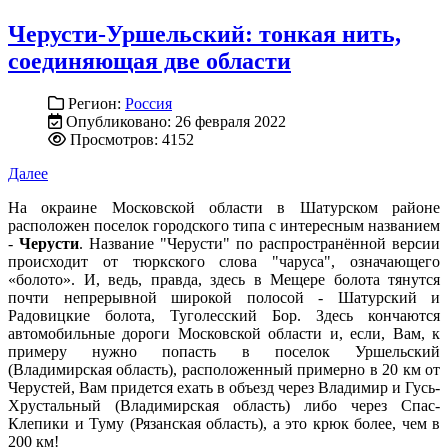
Черусти-Уршельский: тонкая нить,
соединяющая две области
Регион:
Россия
Опубликовано: 26 февраля 2022
Просмотров: 4152
Далее
На окраине Московской области в Шатурском районе
расположен поселок городского типа с интересным названием
-
Черусти
. Название "Черусти" по распространённой версии
происходит от тюркского слова "чаруса", означающего
«болото». И, ведь, правда, здесь в Мещере болота тянутся
почти непрерывной широкой полосой - Шатурский и
Радовицкие болота, Туголесский Бор. Здесь кончаются
автомобильные дороги Московской области и, если, Вам, к
примеру нужно попасть в поселок Уршельский
(Владимирская область), расположенный примерно в 20 км от
Черустей, Вам придется ехать в объезд через Владимир и Гусь-
Хрустальный (Владимирская область) либо через Спас-
Клепики и Туму (Рязанская область), а это крюк более, чем в
200 км!