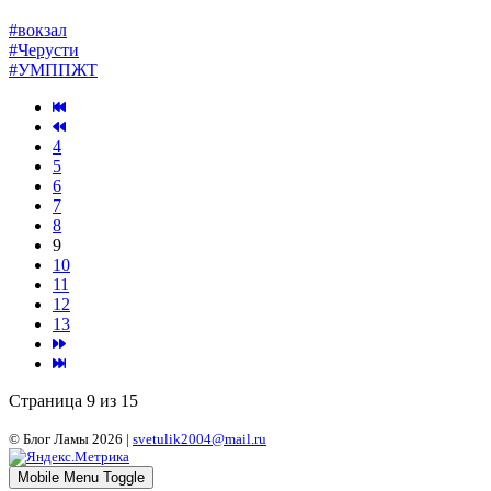
#вокзал
#Черусти
#УМППЖТ
4
5
6
7
8
9
10
11
12
13
Страница 9 из 15
© Блог Ламы 2026 |
svetulik2004@mail.ru
Mobile Menu Toggle