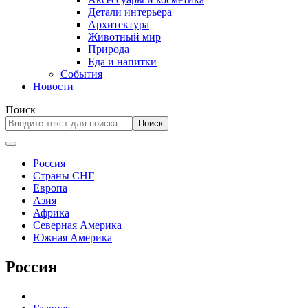
Детали интерьера
Архитектура
Животный мир
Природа
Еда и напитки
События
Новости
Поиск
Поиск
Россия
Страны СНГ
Европа
Азия
Африка
Северная Америка
Южная Америка
Россия