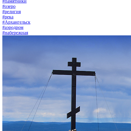
#памятники
#озеро
#религия
#река
#Архангельск
#аэродром
#набережная