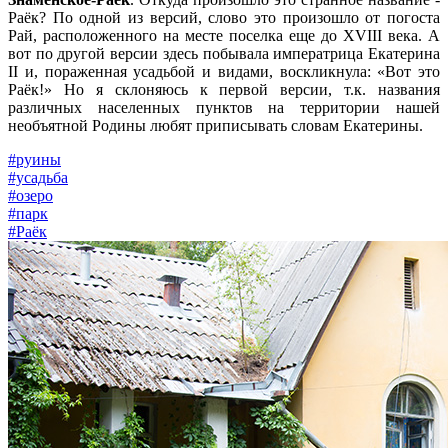
Раёк? По одной из версий, слово это произошло от погоста
Рай, расположенного на месте поселка еще до XVIII века. А
вот по другой версии здесь побывала императрица Екатерина
II и, пораженная усадьбой и видами, воскликнула: «Вот это
Раёк!» Но я склоняюсь к первой версии, т.к. названия
различных населенных пунктов на территории нашей
необъятной Родины любят приписывать словам Екатерины.
#руины
#усадьба
#озеро
#парк
#Раёк