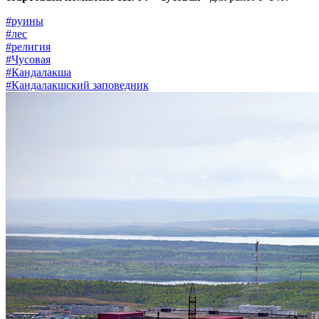
#руины
#лес
#религия
#Чусовая
#Кандалакша
#Кандалакшский заповедник