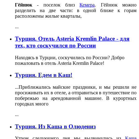
Гёйнюк
- поселок близ
Кемера
. Гёйнюк можно
разделить на две части: в одной ближе к горам
расположены жилые кварталы,
...
Турция. Отель Asteria Kremlin Palace - для
тех, кто соскучился по России
Находясь в Турции, соскучились по России? Добро
пожаловать в отель Asteria Kremlin Palace!
Турция. Едем в Каш!
...Приближались майские праздники, и мы решили не
просиживать их в отеле, а отправиться в путешествие по
побережью на арендованной машине. В курортных
городках много
...
Турция. Из Каша в Олюдениз
Утром следующего дня мы выдвинулись из
Каша